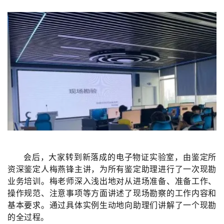
会后，大家转到新落成的电子物证实验室，由鉴定所
资深鉴定人梅燕锋主讲，为所有鉴定助理进行了一次现勘
业务培训。梅老师深入浅出地对从进场准备、准备工作、
操作规范、注意事项等方面讲述了现场勘察的工作内容和
基本要求。通过具体实例生动地向助理们讲解了一个现勘
的全过程。