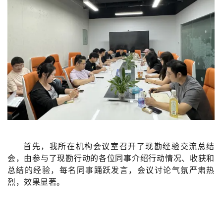
首先，我所在机构会议室召开了现勘经验交流总结
会，由参与了现勘行动的各位同事介绍行动情况、收获和
总结的经验，每名同事踊跃发言，会议讨论气氛严肃热
烈，效果显著。