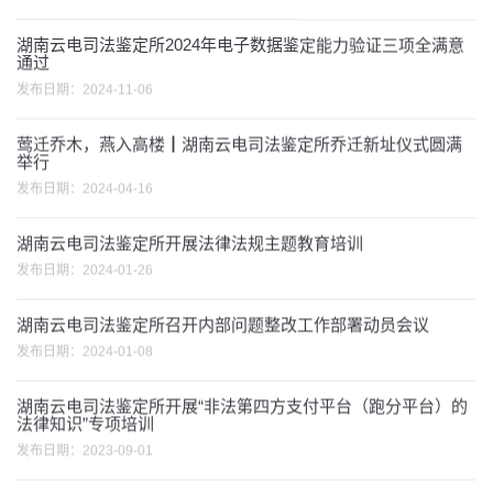
湖南云电司法鉴定所2024年电子数据鉴定能力验证三项全满意
通过
发布日期：
2024-11-06
莺迁乔木，燕入高楼┃湖南云电司法鉴定所乔迁新址仪式圆满
举行
发布日期：
2024-04-16
湖南云电司法鉴定所开展法律法规主题教育培训
发布日期：
2024-01-26
湖南云电司法鉴定所召开内部问题整改工作部署动员会议
发布日期：
2024-01-08
湖南云电司法鉴定所开展“非法第四方支付平台（跑分平台）的
法律知识”专项培训
发布日期：
2023-09-01
长沙市司法局赴云电司鉴开展“双随机，一公开”现场检查指导工