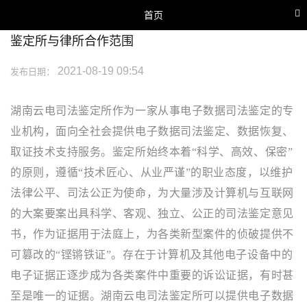
首页
鉴定所与律所合作范围
网站首页
2021-08-19 09:54
发布日期：
关于我们
业务范围
湖南云电司法鉴定所作为一家从事电子数据司法鉴定的专
行业新闻
业机构，面向全社会提供电子数据司法鉴定、数据恢复、
鉴定团队
取证技术支持服务。鉴定所始终本着
“科学、高效、保密”
联系我们
的原则，遵循“技术匠心、从业严谨”的职业态度，以维护
法律公平、司法公正为使命，为大量涉及计算机与互联网
的大案要案出具科学、客观、独立、公正的司法鉴定意见
书，作为证据用于法庭上，为各类新型案件的侦破提供不
可篡改的“铿锵铁证”。存在于计算机及其他电子设备中的
电子证据正逐步成为各类案件中重要的诉讼证据，有时甚
至是唯一的证据。湖南云电司法鉴定所可以提供电子数据