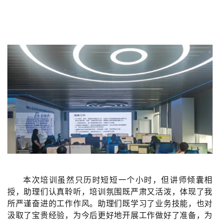
本次培训虽然只历时短短一个小时，但讲师倾囊相
授，助理们认真聆听，培训氛围既严肃又活泼，体现了我
所严谨奋进的工作作风。助理们既学习了业务技能，也对
汲取了宝贵经验，为今后更好地开展工作做好了准备，为