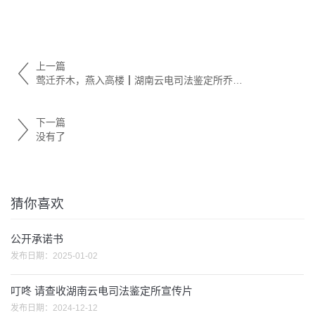
上一篇
莺迁乔木，燕入高楼┃湖南云电司法鉴定所乔迁新址仪式圆满举行
下一篇
没有了
猜你喜欢
公开承诺书
发布日期：
2025-01-02
叮咚 请查收湖南云电司法鉴定所宣传片
发布日期：
2024-12-12