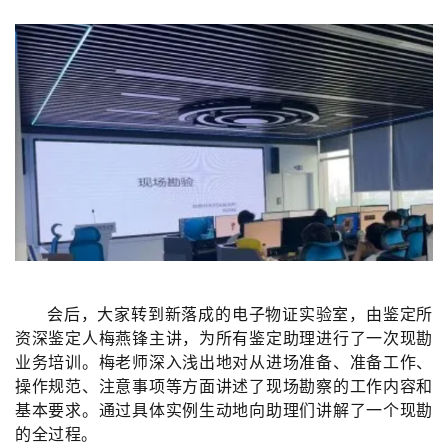
会后，大家转到新落成的电子物证实验室，由鉴定所
资深鉴定人梅燕锋主讲，为所有鉴定助理进行了一次现勘
业务培训。梅老师深入浅出地对从进场准备、准备工作、
操作规范、注意事项等方面讲述了现场勘察的工作内容和
基本要求。通过具体实例生动地向助理们讲解了一个现勘
的全过程。