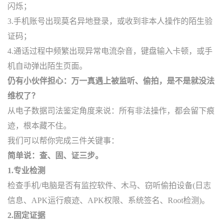
闪烁；
3.手机账号出现莫名异地登录，或收到非本人操作的陌生验
证码；
4.通话过程中频繁出现异常电流杂音，键盘输入卡顿，或手
机自动弹出陌生页面。
仍有小伙伴担心：万一真遇上被监听、偷拍，是不是就没法
维权了？
从电子数据司法鉴定角度来说：所有非法操作，都会留下痕
迹，根本藏不住。
我们可以帮你完成三件关键事：
简单说：查、固、证三步。
1.专业检测
检查手机/电脑是否有监控软件、木马、窃听偷拍设备(日志
信息、APK运行痕迹、APK权限、系统签名、Root检测)。
2.固定证据