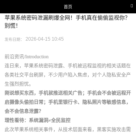
首页
苹果系统密码泄漏刷爆全网！手机真在偷偷监视你？
网站首页
别慌！
关于我们
2026-04-15 10:45
发布日期：
业务范围
行业新闻
前沿资讯/Introduction
鉴定团队
连日来，苹果系统密码泄露、手机被远程监视的相关话题在
各类社交平台刷屏，不少用户陷入焦虑，对个人隐私安全产
联系我们
生强烈担忧。
刚说想买东西，手机就推送相关广告；手机会不会被远程开
启摄像头偷拍日常；手机里银行卡、隐私照片等敏感信息，
会不会信息泄露？
理性看待：系统漏洞≠全民监控
此次苹果系统相关事件，从技术层面来看，黑客实施攻击需