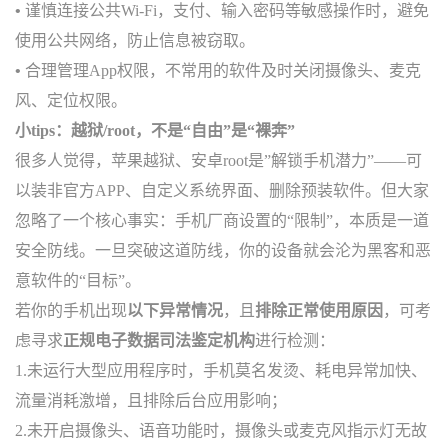
•
谨慎连接公共Wi-Fi，支付、输入密码等敏感操作时，避免
使用公共网络，防止信息被窃取。
•
合理管理App权限，不常用的软件及时关闭摄像头、麦克
风、定位权限。
小tips：
越狱/root，不是“自由”是“裸奔”
很多人觉得，苹果越狱、安卓root是”解锁手机潜力”——可
以装非官方APP、自定义系统界面、删除预装软件。但大家
忽略了一个核心事实：手机厂商设置的“限制”，本质是一道
安全防线。一旦突破这道防线，你的设备就会沦为黑客和恶
意软件的“目标”。
若你的手机出现
以下异常情况
，且
排除正常使用原因
，可考
虑寻求
正规电子数据司法鉴定机构
进行检测：
1.未运行大型应用程序时，手机莫名发烫、耗电异常加快、
流量消耗激增，且排除后台应用影响；
2.未开启摄像头、语音功能时，摄像头或麦克风指示灯无故