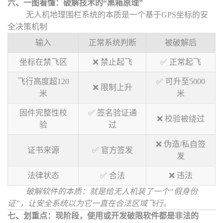
六、一图看懂：破解技术的
“
黑箱原理
”
无人机地理围栏系统的本质是一个基于GPS坐标的安
全决策机制
输入
正常系统判断
被破解后
坐标在禁飞区
❌ 禁止起飞
✅ 正常起飞
飞行高度超120
✅ 可升至5000
❌ 限制上升
米
米
固件完整性校
✅ 签名验证通
❌ 校验被绕过
验
过
❌ 伪造/私自签
证书来源
✅ 官方签发
发
法律状态
✅ 合法
❌ 违法
破解软件的本质：就是给无人机装了一个
“
假身份
证
”
，让安全系统以为它一直在合法区域飞行。
七、划重点：现阶段，使用或开发破限软件都是非法的