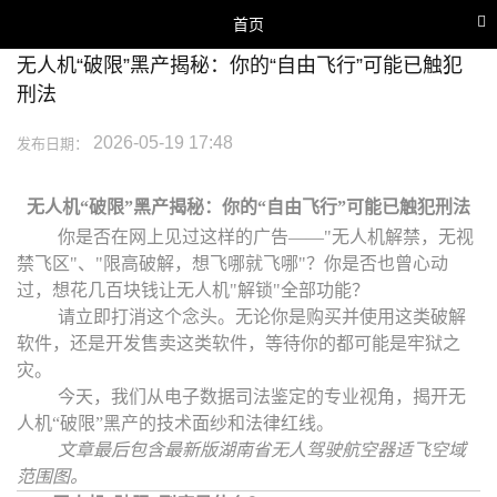
首页
无人机“破限”黑产揭秘：你的“自由飞行”可能已触犯
网站首页
刑法
关于我们
2026-05-19 17:48
发布日期：
业务范围
行业新闻
无人机
“
破限
”
黑产揭秘：你的
“
自由飞行
”
可能已触犯刑法
鉴定团队
你是否在网上见过这样的广告——"无人机解禁，无视
禁飞区"、"限高破解，想飞哪就飞哪"？你是否也曾心动
联系我们
过，想花几百块钱让无人机"解锁"全部功能？
请立即打消这个念头。无论你是购买并使用这类破解
软件，还是开发售卖这类软件，等待你的都可能是牢狱之
灾。
今天，我们从电子数据司法鉴定的专业视角，揭开无
人机
“
破限
”
黑产的技术面纱和法律红线。
文章最后包含最新版湖南省无人驾驶航空器适飞空域
范围图。