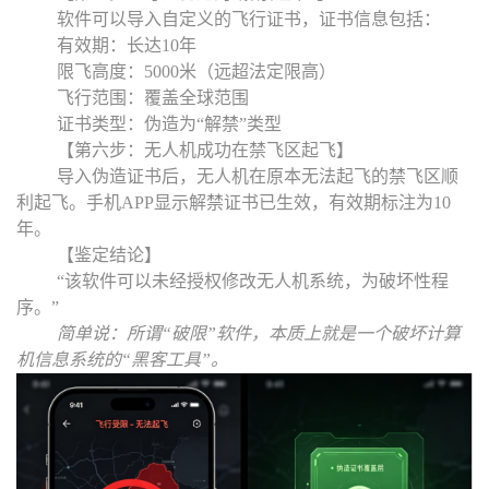
软件可以导入自定义的飞行证书，证书信息包括：
有效期：长达10年
限飞高度：5000米（远超法定限高）
飞行范围：覆盖全球范围
证书类型：伪造为
“
解禁
”
类型
【第六步：无人机成功在禁飞区起飞】
导入伪造证书后，无人机在原本无法起飞的禁飞区顺
利起飞。手机APP显示解禁证书已生效，有效期标注为10
年。
【鉴定结论】
“
该软件可以未经授权修改无人机系统，为破坏性程
序。
”
简单说：所谓
“
破限
”
软件，本质上就是一个破坏计算
机信息系统的
“
黑客工具
”
。