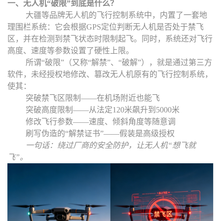
一、无人机
“
破限
”
到底是什么？
大疆等品牌无人机的飞行控制系统中，内置了一套地
理围栏系统：它会根据GPS定位判断无人机是否处于禁飞
区，并在检测到禁飞状态时限制起飞。同时，系统还对飞行
高度、速度等参数设置了硬性上限。
所谓
“
破限
”
（又称
“
解禁
”
、
“
破解
”
），就是通过第三方
软件，未经授权地修改、篡改无人机原有的飞行控制系统，
使其：
突破禁飞区限制——在机场附近也能飞
突破高度限制——从法定120米飙升到5000米
修改飞行参数——速度、倾斜角度等随意调
刷写伪造的
“
解禁证书
”
——假装是
高级
授权
一句话：绕过厂商的安全防护，让无人机
“
想飞就
飞
”
。