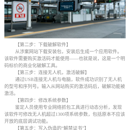
【第二步：下载破解软件】
从涉案网站下载安装包，安装后生成一
个
应用软件。
该软件需要购买激活码才能使用——也就是说，这是一个明
码标价的商业化破解工具。
【第三步：连接无人机，激活破解】
通过USB连接无人机与电脑，软件成功识别了无人机
的型号和序列号。输入从网站购买的激活码后，破解功能被
激活。
【第四步：修改系统参数】
鉴定人员使用专业网络抓包工具进行动态分析，发现
该软件可修改无人机超过1300项系统参数，包括原本不应该
开放的底层调试功能。
【第五步：写入伪造的
“
解禁证书
”
】