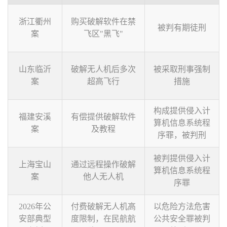
浙江衢州
购买破解软件在禁
被判有期徒刑
案
飞区"黑飞"
山东临沂
破解无人机后多次
被采取刑事强制
案
超高飞行
措施
构成提供侵入计
福建安溪
有偿提供破解软件
算机信息系统程
案
及教程
序罪，被判刑
被判提供侵入计
上海宝山
通过远程操作破解
算机信息系统程
案
他人无人机
序罪
2026年公
付费破解无人机高
以危险方法危害
安部典型
度限制，在民航航
公共安全罪被判