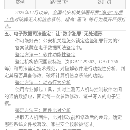
案例
路"黑飞"
处刑罚
2025年12月以来，全国公安机关部署开展
“
净空
”
专项
工作
对破解无人机信息系统、超高
“
黑飞
”
等行为展开严厉打
击。
五、电子数据司法鉴定：让"数字犯罪"无处遁形
你可能好奇：公安机关是怎么锁定这些犯罪行为的？
答案就藏在电子数据司法鉴定中。
鉴定方法一：软件功能性鉴定
鉴定机构依照国家标准（如GB/T 29362、GA/T 756
等）和司法鉴定技术规范，对破解软件进行功能性分析，判
定其是否具备修改、破坏计算机信息系统的功能。
鉴定方法二：动态行为分析
使用专业抓包工具，实时监测无人机与控制软件之间
的通信数据包，固定每一次参数修改、证书写入的电子证
据。
鉴定方法三：固件比对分析
提取无人机固件，比对修改前和修改后的差异，确定
哪些系统文件被篡改、哪些安全校验被绕过。