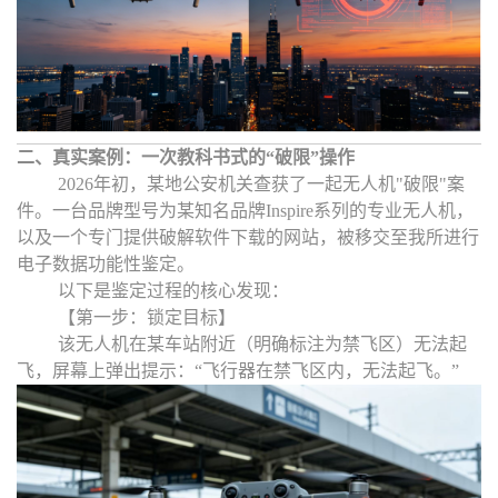
二、真实案例：一次教科书式的
“
破限
”
操作
2026年初，某地公安机关查获了一起无人机"破限"案
件。一台品牌型号为某知名品牌Inspire系列的专业无人机，
以及一个专门提供破解软件下载的网站，被移交至
我
所
进行
电子数据功能性鉴定。
以下是鉴定过程的核心发现：
【第一步：锁定目标】
该无人机在某车站附近（明确标注为禁飞区）无法起
飞，屏幕上弹出提示：
“
飞行器在禁飞区内，无法起飞。
”