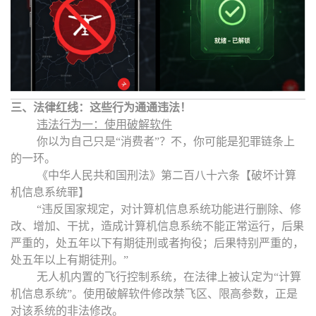
三、法律红线：这些行为通通违法！
违法行为一：使用破解软件
你以为自己只是
“
消费者
”
？不，你可能是犯罪链条上
的一环。
《中华人民共和国刑法》第二百八十六条【破坏计算
机信息系统罪】
“
违反国家规定，对计算机信息系统功能进行删除、修
改、增加、干扰，造成计算机信息系统不能正常运行，后果
严重的，处五年以下有期徒刑或者拘役；后果特别严重的，
处五年以上有期徒刑。
”
无人机内置的飞行控制系统，在法律上被认定为
“
计算
机信息系统
”
。使用破解软件修改禁飞区、限高参数，正是
对该系统的非法修改。