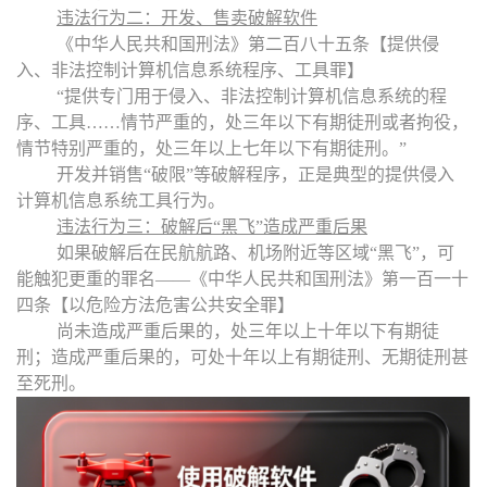
违法行为二：开发、售卖破解软件
《中华人民共和国刑法》第二百八十五条【提供侵
入、非法控制计算机信息系统程序、工具罪】
“
提供专门用于侵入、非法控制计算机信息系统的程
序、工具……情节严重的，处三年以下有期徒刑或者拘役，
情节特别严重的，处三年以上七年以下有期徒刑。
”
开发并销售
“
破限
”
等破解
程序，正是典型的提供侵入
计算机信息系统工具行为。
违法行为三：破解后
“
黑飞
”
造成严重后果
如果破解后在民航航路、机场附近等区域
“
黑飞
”
，可
能触犯更重的罪名——《中华人民共和国刑法》第一百一十
四条【以危险方法危害公共安全罪】
尚未造成严重后果的，处三年以上十年以下有期徒
刑；造成严重后果的，可处十年以上有期徒刑、无期徒刑甚
至死刑。