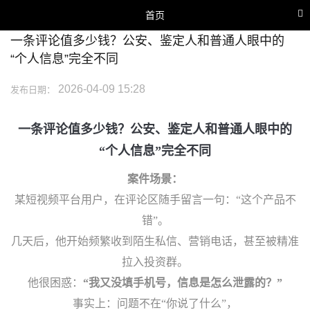
首页
一条评论值多少钱？公安、鉴定人和普通人眼中的
网站首页
“个人信息”完全不同
关于我们
2026-04-09 15:28
发布日期：
业务范围
行业新闻
一条评论值多少钱？公安、鉴定人和普通人眼中的
鉴定团队
“个人信息”完全不同
联系我们
案件场景：
某短视频平台用户，在评论区随手留言一句：“这个产品不
错”。
几天后，他开始频繁收到陌生私信、营销电话，甚至被精准
拉入投资群。
他很困惑：
“我又没填手机号，信息是怎么泄露的？”
事实上：问题不在“你说了什么”，